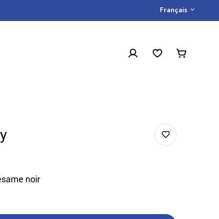
Français
y
ésame noir