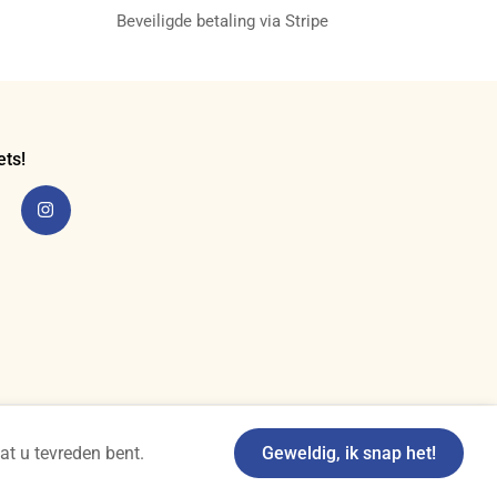
Beveiligde betaling via Stripe
ets!
at u tevreden bent.
Geweldig, ik snap het!
Made with ❤ by So-Ho