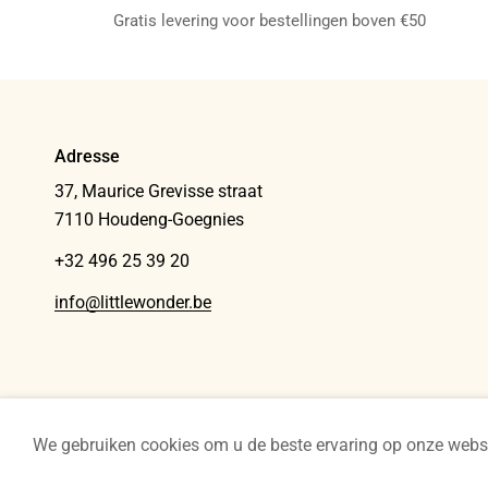
Gratis levering voor bestellingen boven €50
Adresse
37, Maurice Grevisse straat
7110 Houdeng-Goegnies
+32 496 25 39 20
info@littlewonder.be
© Little Wonder 2026
Privacybeleid
Algemene voorwaarden
We gebruiken cookies om u de beste ervaring op onze website 