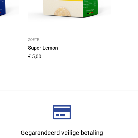
ZOETE
ZOETE
Super Lemon
Super 
€
5,00
€
5,00
Gegarandeerd veilige betaling