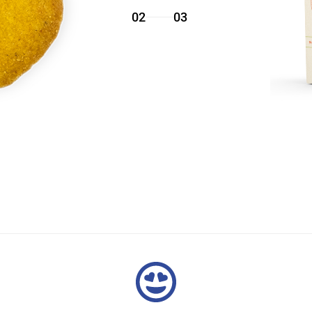
02
03
ZOETE
Super Choco
€
5,00