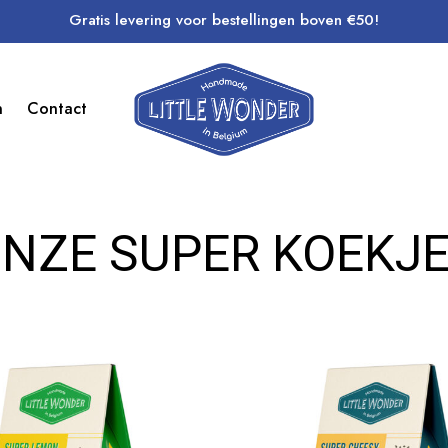
Gratis levering voor bestellingen boven €50!
n
Contact
NZE SUPER KOEKJ