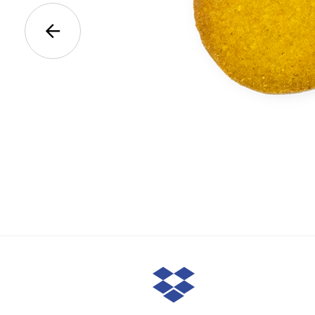
ZOETE
Super Diamond
€
5,00