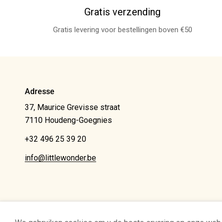
Gratis verzending
Gratis levering voor bestellingen boven €50
Adresse
37, Maurice Grevisse straat
7110 Houdeng-Goegnies
+32 496 25 39 20
info@littlewonder.be
© Little Wonder 2026
Privacybeleid
Algemene voorwaarden